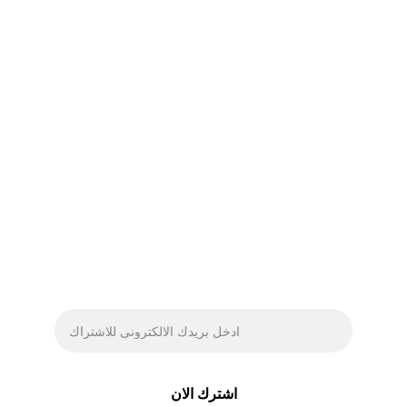
الحجز
من 
الخدمات
الرئيسي
نحن
ة
Value 
Policy
التواصل
المقالات 
الطبية
احصل على اخر العروض 
وأحدث المقالات الطبية.
اشترك الان